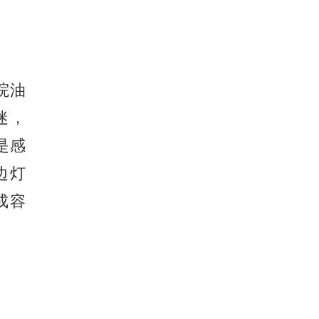
院油
迷，
是感
边灯
成容