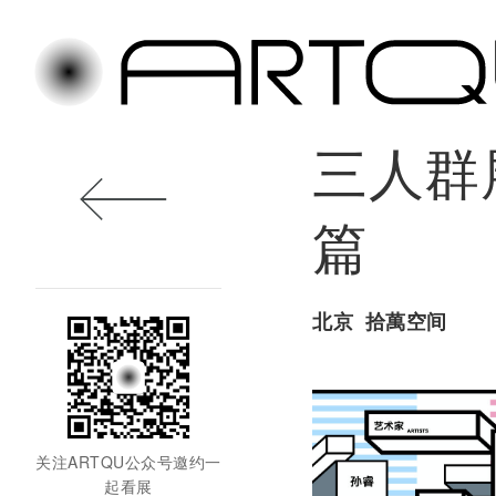
跳
三人群
至
主
内
篇
容
区
域
北京
拾萬空间
关注ARTQU公众号邀约一
起看展