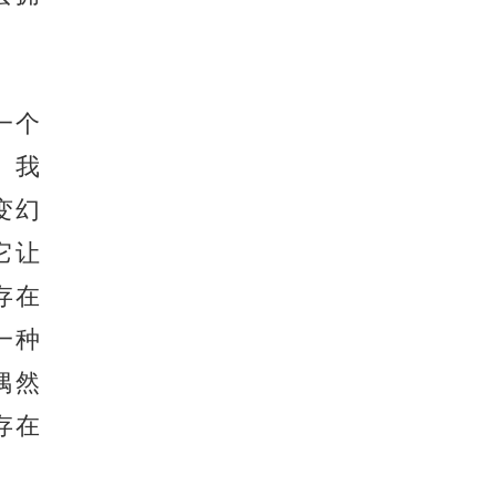
一个
。我
变幻
它让
存在
一种
偶然
存在