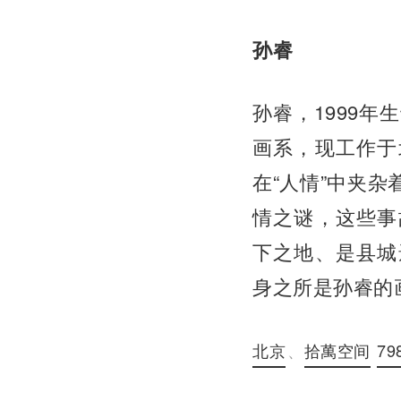
孙睿
孙睿，1999年
画系，现工作于
在“人情”中夹
情之谜，这些事
下之地、是县城
身之所是孙睿的
北京
、
拾萬空间
7