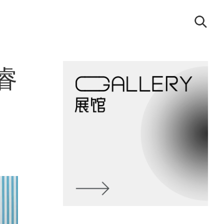
搜
索
睿