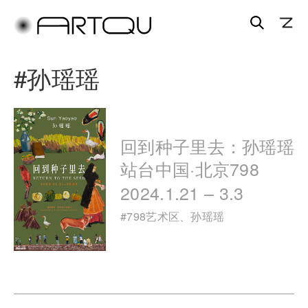
搜
索
跳
跳
#
孙瑶瑶
至
至
主
副
内
内
容
容
回到种子里去：孙瑶瑶
区
区
域
域
站台中国·北京798
2024.1.21 – 3.3
#
798艺术区
、
孙瑶瑶