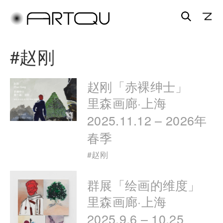
搜
索
跳
跳
#
赵刚
至
至
主
副
内
内
赵刚「赤裸绅士」
容
容
里森画廊·上海
区
区
2025.11.12 – 2026年
域
域
春季
#
赵刚
群展「绘画的维度」
里森画廊·上海
2025.9.6 – 10.25