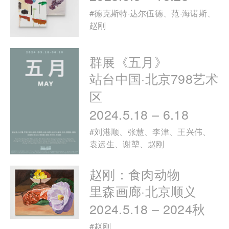
#
德克斯特·达尔伍德
、
范·海诺斯
、
赵刚
群展《五月》
站台中国·北京798艺术
区
2024.5.18 – 6.18
#
刘港顺
、
张慧
、
李津
、
王兴伟
、
袁运生
、
谢堃
、
赵刚
赵刚：食肉动物
里森画廊·北京顺义
2024.5.18 – 2024秋
#
赵刚