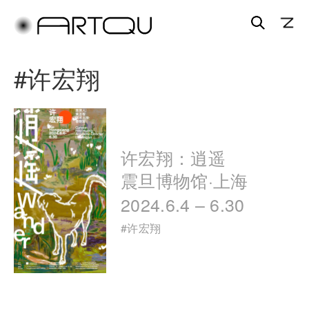
搜
索
跳
跳
#
许宏翔
至
至
主
副
内
内
容
容
区
区
许宏翔：逍遥
域
域
震旦博物馆·上海
2024.6.4 – 6.30
#
许宏翔