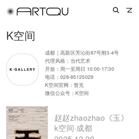
搜
索
跳
跳
K空间
至
至
主
副
内
内
成都｜高新区芳沁街87号附3-4号
容
容
代理风格：当代艺术
区
区
开放：周一至周日 10:00-17:30
域
域
电话：028-85125029
K空间官网：暂无
微信公众号：K空间
赵赵zhaozhao《玉》
k空间·成都
2025.12.20 –